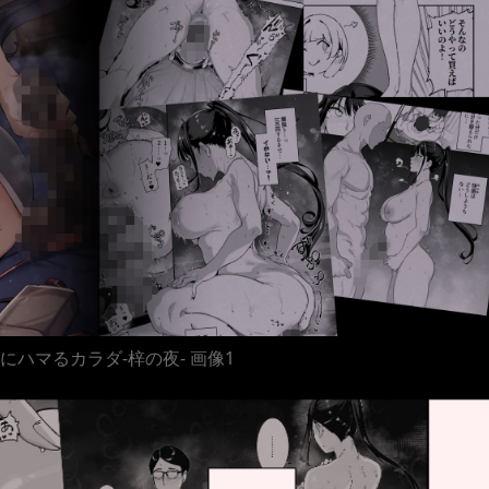
にハマるカラダ‐梓の夜‐ 画像1