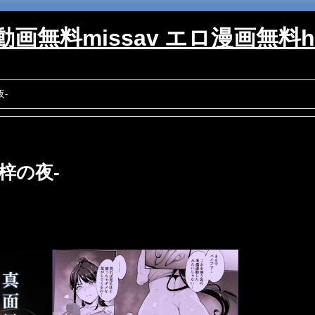
画無料missav エロ漫画無料hi
‐
梓の夜‐